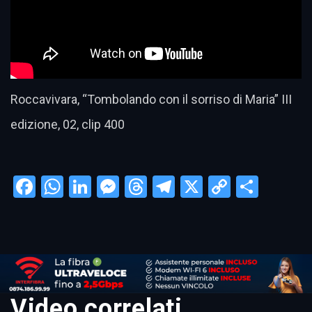
Roccavivara, “Tombolando con il sorriso di Maria” III
edizione, 02, clip 400
Facebook
WhatsApp
LinkedIn
Messenger
Threads
Telegram
X
Copy
Condi
Link
Video correlati