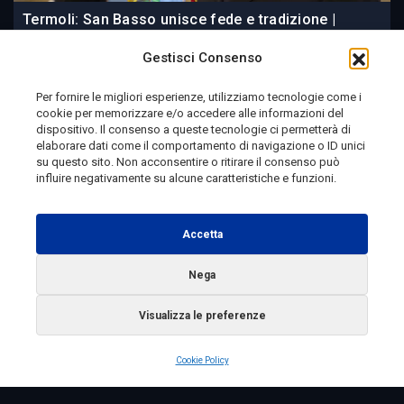
Termoli: San Basso unisce fede e tradizione |
Viaggio in Molise, Clip 554
Gestisci Consenso
Per fornire le migliori esperienze, utilizziamo tecnologie come i
cookie per memorizzare e/o accedere alle informazioni del
2 giorni fa
dispositivo. Il consenso a queste tecnologie ci permetterà di
elaborare dati come il comportamento di navigazione o ID unici
su questo sito. Non acconsentire o ritirare il consenso può
influire negativamente su alcune caratteristiche e funzioni.
Telemolise - reg. Tribunale di Campobasso n. 133 del
10/08/1982 - Direttore Responsabile:
MANUELA
Accetta
PETESCIA
Testata Giornalistica Sportiva: reg. Tribunale Di
Nega
Campobasso n. 224 del 4/5/1996 - Direttore Responsabile:
Visualizza le preferenze
ANTONIO DI LALLO
Radio Tele Molise s.r.l. - P.IVA 00213640709
Cookie Policy