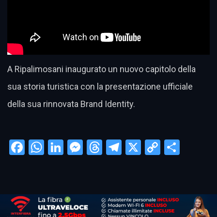
A Ripalimosani inaugurato un nuovo capitolo della
sua storia turistica con la presentazione ufficiale
della sua rinnovata Brand Identity.
Facebook
WhatsApp
LinkedIn
Messenger
Threads
Telegram
X
Copy
Condi
Link