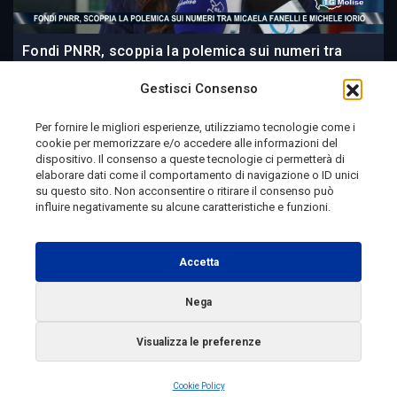
Fondi PNRR, scoppia la polemica sui numeri tra
Micaela Fanelli e Michele Iorio
Gestisci Consenso
Per fornire le migliori esperienze, utilizziamo tecnologie come i
cookie per memorizzare e/o accedere alle informazioni del
23 ore fa
dispositivo. Il consenso a queste tecnologie ci permetterà di
elaborare dati come il comportamento di navigazione o ID unici
su questo sito. Non acconsentire o ritirare il consenso può
influire negativamente su alcune caratteristiche e funzioni.
Telemolise - reg. Tribunale di Campobasso n. 133 del
10/08/1982 - Direttore Responsabile:
MANUELA
Accetta
PETESCIA
Testata Giornalistica Sportiva: reg. Tribunale Di
Nega
Campobasso n. 224 del 4/5/1996 - Direttore Responsabile:
Visualizza le preferenze
ANTONIO DI LALLO
Radio Tele Molise s.r.l. - P.IVA 00213640709
Cookie Policy