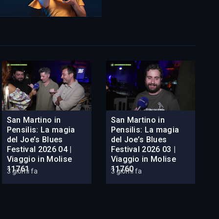
San Martino in
San Martino in
Pensilis: La magia
Pensilis: La magia
del Joe’s Blues
del Joe’s Blues
Festival 2026 04 |
Festival 2026 03 |
Viaggio in Molise
Viaggio in Molise
11761
11760
3 giorni fa
3 giorni fa