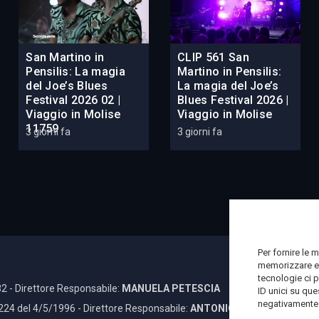
San Martino in
CLIP 561 San
Pensilis: La magia
Martino in Pensilis:
del Joe’s Blues
La magia del Joe’s
Festival 2026 02 |
Blues Festival 2026 |
Viaggio in Molise
Viaggio in Molise
11759
3 giorni fa
3 giorni fa
Per fornire le 
memorizzare e/
tecnologie ci 
2 - Direttore Responsabile:
MANUELA PETESCIA
ID unici su que
negativamente s
 224 del 4/5/1996 - Direttore Responsabile:
ANTONIO DI LALLO