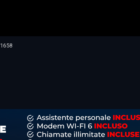
 11658
dividi