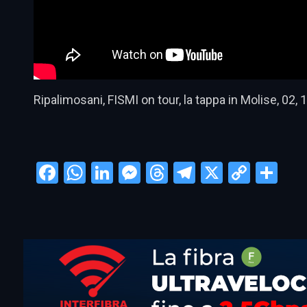
Ripalimosani, FISMI on tour, la tappa in Molise, 02,
Facebook
WhatsApp
LinkedIn
Messenger
Threads
Telegram
X
Copy
Con
Link