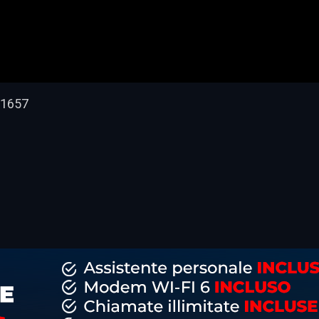
 11657
dividi