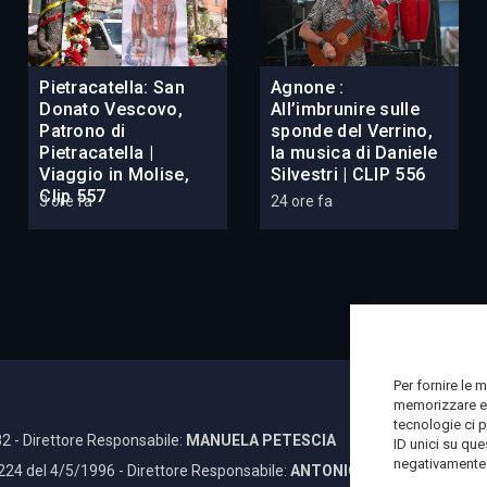
Pietracatella: San
Agnone :
Donato Vescovo,
All’imbrunire sulle
Patrono di
sponde del Verrino,
Pietracatella |
la musica di Daniele
Viaggio in Molise,
Silvestri | CLIP 556
Clip 557
3 ore fa
24 ore fa
Per fornire le 
memorizzare e/
tecnologie ci 
2 - Direttore Responsabile:
MANUELA PETESCIA
ID unici su que
negativamente s
 224 del 4/5/1996 - Direttore Responsabile:
ANTONIO DI LALLO