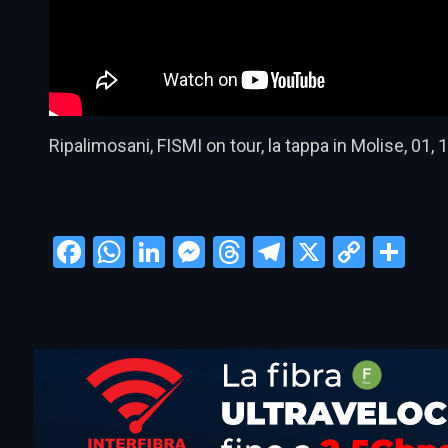
Ripalimosani, FISMI on tour, la tappa in Molise, 01,
Facebook
WhatsApp
LinkedIn
Messenger
Threads
Telegram
X
Copy
Con
Link