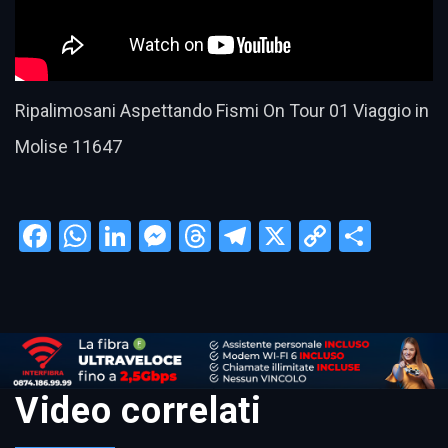
Ripalimosani Aspettando Fismi On Tour 01 Viaggio in
Molise 11647
Facebook
WhatsApp
LinkedIn
Messenger
Threads
Telegram
X
Copy
Condi
Link
Video correlati