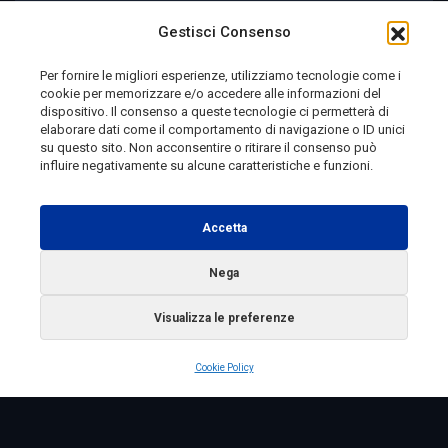
Joe’s Blues Festival 2026 | Viaggio in Molise
Gestisci Consenso
Per fornire le migliori esperienze, utilizziamo tecnologie come i
cookie per memorizzare e/o accedere alle informazioni del
1 giorno fa
dispositivo. Il consenso a queste tecnologie ci permetterà di
elaborare dati come il comportamento di navigazione o ID unici
su questo sito. Non acconsentire o ritirare il consenso può
influire negativamente su alcune caratteristiche e funzioni.
Telemolise - reg. Tribunale di Campobasso n. 133 del
10/08/1982 - Direttore Responsabile:
MANUELA
Accetta
PETESCIA
Testata Giornalistica Sportiva: reg. Tribunale Di
Nega
Campobasso n. 224 del 4/5/1996 - Direttore Responsabile:
Visualizza le preferenze
ANTONIO DI LALLO
Radio Tele Molise s.r.l. - P.IVA 00213640709
Cookie Policy
Copyright 2025 Telemolise - Tutti i diritti riservati