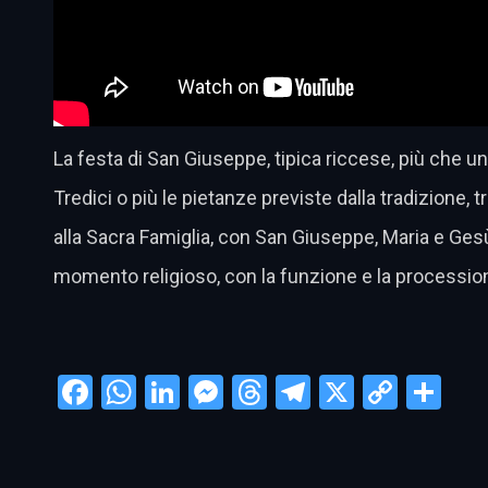
La festa di San Giuseppe, tipica riccese, più che u
Tredici o più le pietanze previste dalla tradizione, t
alla Sacra Famiglia, con San Giuseppe, Maria e Ges
momento religioso, con la funzione e la procession
Facebook
WhatsApp
LinkedIn
Messenger
Threads
Telegram
X
Copy
Con
Link