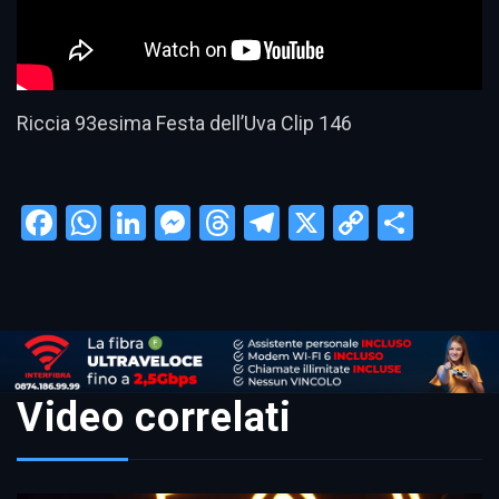
Riccia 93esima Festa dell’Uva Clip 146
Facebook
WhatsApp
LinkedIn
Messenger
Threads
Telegram
X
Copy
Condi
Link
Video correlati