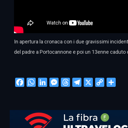
In apertura la cronaca con i due gravissimi inciden
del padre a Portocannone e poi un 13enne caduto dall
Facebook
WhatsApp
LinkedIn
Messenger
Threads
Telegram
X
Copy
Con
Link