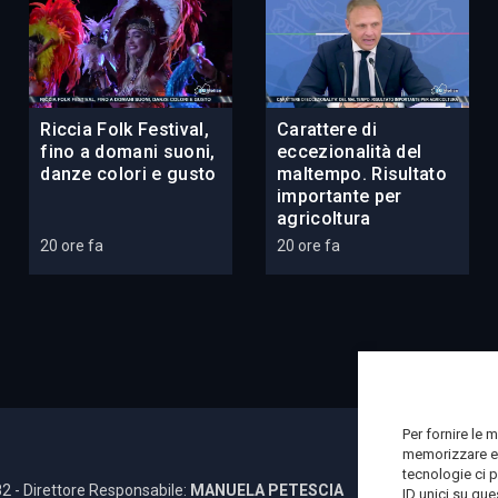
Riccia Folk Festival,
Carattere di
fino a domani suoni,
eccezionalità del
danze colori e gusto
maltempo. Risultato
importante per
agricoltura
20 ore fa
20 ore fa
Per fornire le 
memorizzare e/
tecnologie ci 
2 - Direttore Responsabile:
MANUELA PETESCIA
ID unici su que