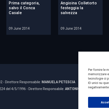
Prima categoria,
Angioina Colletorto
salvo il Conca
festeggia la
Casale
salvezza
09 June 2014
09 June 2014
Per fornire le 
memorizzare e/
tecnologie ci 
2 - Direttore Responsabile:
MANUELA PETESCIA
ID unici su que
negativamente s
 224 del 4/5/1996 - Direttore Responsabile:
ANTONIO DI LALLO
Accet