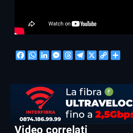
Facebook
WhatsApp
LinkedIn
Messenger
Threads
Telegram
X
Copy
Con
Link
Video correlati