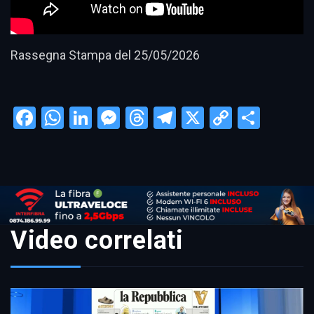
Rassegna Stampa del 25/05/2026
Facebook
WhatsApp
LinkedIn
Messenger
Threads
Telegram
X
Copy
Condi
Link
Video correlati