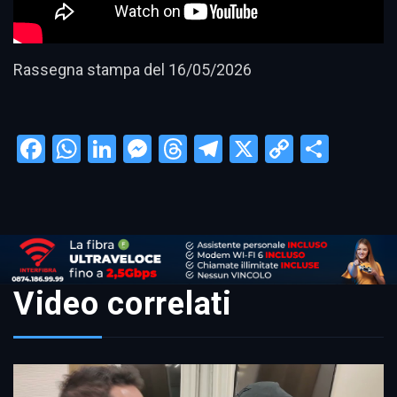
Rassegna stampa del 16/05/2026
Facebook
WhatsApp
LinkedIn
Messenger
Threads
Telegram
X
Copy
Condi
Link
Video correlati