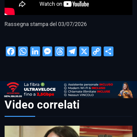
Rassegna stampa del 03/07/2026
Facebook
WhatsApp
LinkedIn
Messenger
Threads
Telegram
X
Copy
Condi
Link
Video correlati