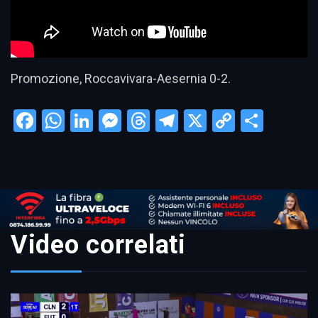
Promozione, Roccavivara-Aesernia 0-2.
Facebook
WhatsApp
LinkedIn
Messenger
Threads
Telegram
X
Copy
Condi
Link
Video correlati