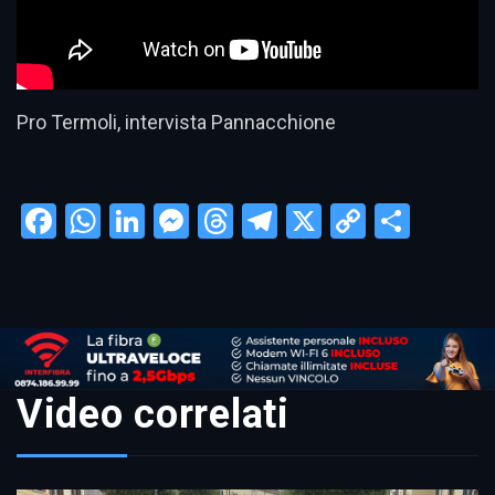
Pro Termoli, intervista Pannacchione
Facebook
WhatsApp
LinkedIn
Messenger
Threads
Telegram
X
Copy
Condi
Link
Video correlati