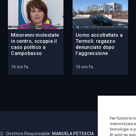
Minorenni molestate
Uomo accoltellato a
in centro, scoppia il
Termoli: ragazzo
caso politico a
denunciato dopo
Campobasso
l’aggressione
16 ore fa
16 ore fa
Per fornire le 
memorizzare e/
tecnologie ci 
2 - Direttore Responsabile:
MANUELA PETESCIA
ID unici su que