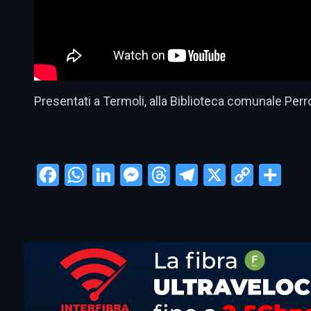
Presentati a Termoli, alla Biblioteca comunale Perrot
Facebook
WhatsApp
LinkedIn
Messenger
Threads
Telegram
X
Copy
Con
Link