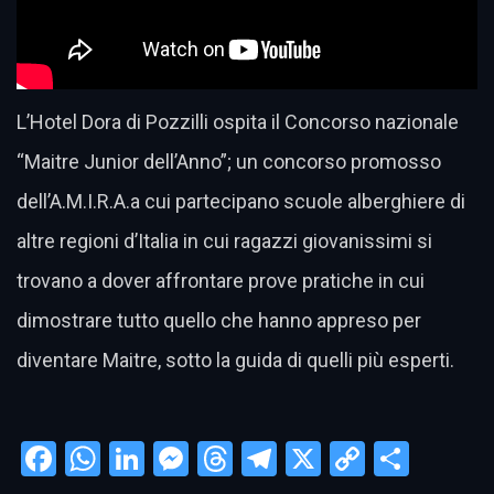
L’Hotel Dora di Pozzilli ospita il Concorso nazionale
“Maitre Junior dell’Anno”; un concorso promosso
dell’A.M.I.R.A.a cui partecipano scuole alberghiere di
altre regioni d’Italia in cui ragazzi giovanissimi si
trovano a dover affrontare prove pratiche in cui
dimostrare tutto quello che hanno appreso per
diventare Maitre, sotto la guida di quelli più esperti.
Facebook
WhatsApp
LinkedIn
Messenger
Threads
Telegram
X
Copy
Condi