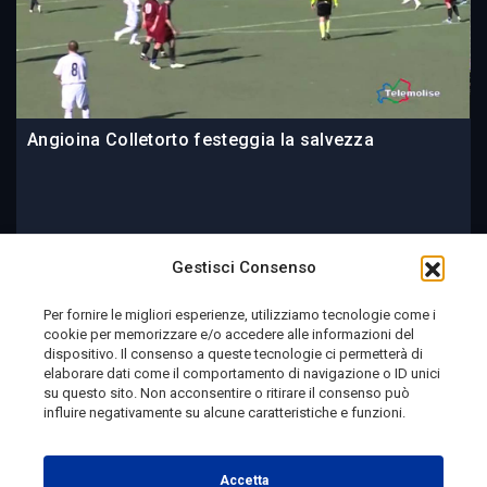
Angioina Colletorto festeggia la salvezza
09 June 2014
Gestisci Consenso
Per fornire le migliori esperienze, utilizziamo tecnologie come i
cookie per memorizzare e/o accedere alle informazioni del
Telemolise - reg. Tribunale di Campobasso n. 133 del
dispositivo. Il consenso a queste tecnologie ci permetterà di
elaborare dati come il comportamento di navigazione o ID unici
10/08/1982 - Direttore Responsabile:
MANUELA
su questo sito. Non acconsentire o ritirare il consenso può
PETESCIA
influire negativamente su alcune caratteristiche e funzioni.
Testata Giornalistica Sportiva: reg. Tribunale Di
Campobasso n. 224 del 4/5/1996 - Direttore Responsabile:
Accetta