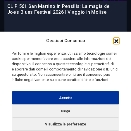
CLIP 561 San Martino in Pensilis: La magia del
Joe’s Blues Festival 2026 | Viaggio in Molise
2 giorni fa
Gestisci Consenso
Per fornire le migliori esperienze, utilizziamo tecnologie come i
cookie per memorizzare e/o accedere alle informazioni del
Telemolise - reg. Tribunale di Campobasso n. 133 del
dispositivo. Il consenso a queste tecnologie ci permetterà di
elaborare dati come il comportamento di navigazione o ID unici
10/08/1982 - Direttore Responsabile:
MANUELA
su questo sito. Non acconsentire o ritirare il consenso può
PETESCIA
influire negativamente su alcune caratteristiche e funzioni.
Testata Giornalistica Sportiva: reg. Tribunale Di
Campobasso n. 224 del 4/5/1996 - Direttore Responsabile:
Accetta
ANTONIO DI LALLO
Nega
Radio Tele Molise s.r.l. - P.IVA 00213640709
Visualizza le preferenze