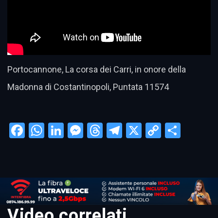
Portocannone, La corsa dei Carri, in onore della
Madonna di Costantinopoli, Puntata 11574
Facebook
WhatsApp
LinkedIn
Messenger
Threads
Telegram
X
Copy
Condi
Link
Video correlati