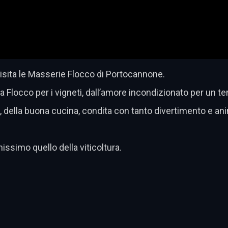
visita le Masserie Flocco di Portocannone.
Flocco per i vigneti, dall’amore incondizionato per un terri
no, della buona cucina, condita con tanto divertimento e ani
issimo quello della viticoltura.
dividi