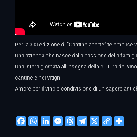
Per la XXI edizione di “Cantine aperte” telemolise 
Una azienda che nasce dalla passione della famiglia 
Una intera giornata all’insegna della cultura del vi
cantine e nei vitigni.
Amore per il vino e condivisione di un sapere antich
Facebook
WhatsApp
LinkedIn
Messenger
Threads
Telegram
X
Copy
Con
Link