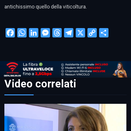
antichissimo quello della viticoltura.
Facebook
WhatsApp
LinkedIn
Messenger
Threads
Telegram
X
Copy
Condi
Link
Video correlati