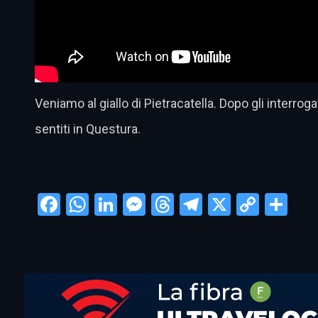
Veniamo al giallo di Pietracatella. Dopo gli interrogato
sentiti in Questura.
Facebook
WhatsApp
LinkedIn
Messenger
Threads
Telegram
X
Copy
Con
Link