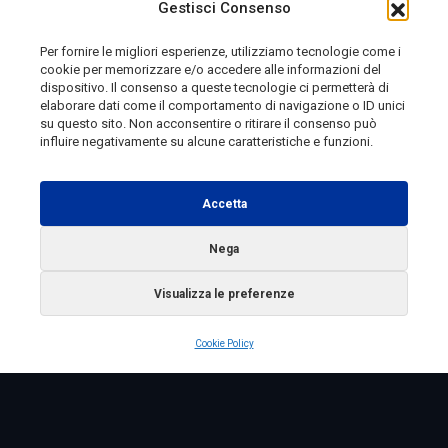
Gestisci Consenso
Per fornire le migliori esperienze, utilizziamo tecnologie come i
cookie per memorizzare e/o accedere alle informazioni del
13 ore fa
dispositivo. Il consenso a queste tecnologie ci permetterà di
elaborare dati come il comportamento di navigazione o ID unici
su questo sito. Non acconsentire o ritirare il consenso può
influire negativamente su alcune caratteristiche e funzioni.
Telemolise - reg. Tribunale di Campobasso n. 133 del
10/08/1982 - Direttore Responsabile:
MANUELA
Accetta
PETESCIA
Testata Giornalistica Sportiva: reg. Tribunale Di
Nega
Campobasso n. 224 del 4/5/1996 - Direttore Responsabile:
Visualizza le preferenze
ANTONIO DI LALLO
Radio Tele Molise s.r.l. - P.IVA 00213640709
Cookie Policy
Copyright 2025 Telemolise - Tutti i diritti riservati