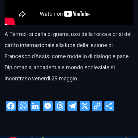
A Termoli si parla di guerra, uso della forza e crisi del
diritto internazionale alla luce della lezione di
Francesco d’Assisi come modello di dialogo e pace.
Diplomazia, accademia e mondo ecclesiale si
incontrano venerdì 29 maggio.
Facebook
WhatsApp
LinkedIn
Messenger
Threads
Telegram
X
Copy
Condi
Link