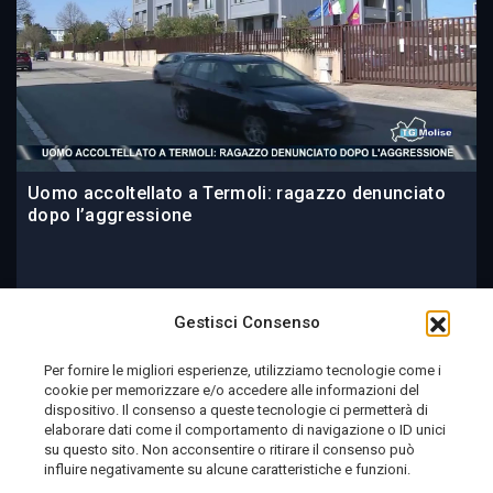
Uomo accoltellato a Termoli: ragazzo denunciato
dopo l’aggressione
18 ore fa
Gestisci Consenso
Per fornire le migliori esperienze, utilizziamo tecnologie come i
cookie per memorizzare e/o accedere alle informazioni del
Telemolise - reg. Tribunale di Campobasso n. 133 del
dispositivo. Il consenso a queste tecnologie ci permetterà di
elaborare dati come il comportamento di navigazione o ID unici
10/08/1982 - Direttore Responsabile:
MANUELA
su questo sito. Non acconsentire o ritirare il consenso può
PETESCIA
influire negativamente su alcune caratteristiche e funzioni.