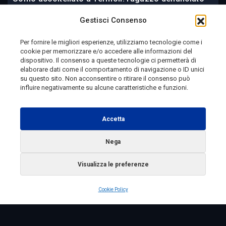
dopo l’aggressione
Gestisci Consenso
Per fornire le migliori esperienze, utilizziamo tecnologie come i
cookie per memorizzare e/o accedere alle informazioni del
17 ore fa
dispositivo. Il consenso a queste tecnologie ci permetterà di
elaborare dati come il comportamento di navigazione o ID unici
su questo sito. Non acconsentire o ritirare il consenso può
influire negativamente su alcune caratteristiche e funzioni.
Telemolise - reg. Tribunale di Campobasso n. 133 del
10/08/1982 - Direttore Responsabile:
MANUELA
Accetta
PETESCIA
Testata Giornalistica Sportiva: reg. Tribunale Di
Nega
Campobasso n. 224 del 4/5/1996 - Direttore Responsabile:
Visualizza le preferenze
ANTONIO DI LALLO
Radio Tele Molise s.r.l. - P.IVA 00213640709
Cookie Policy