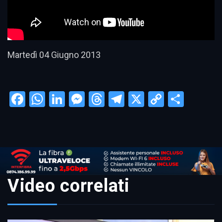
Martedì 04 Giugno 2013
Facebook
WhatsApp
LinkedIn
Messenger
Threads
Telegram
X
Copy
Condi
Link
Video correlati