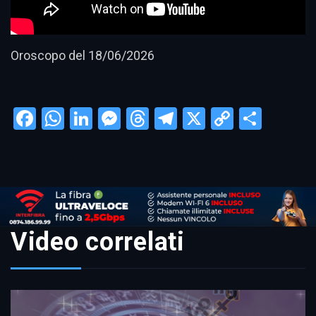
Oroscopo del 18/06/2026
Facebook
WhatsApp
LinkedIn
Messenger
Threads
Telegram
X
Copy
Condi
Link
Video correlati