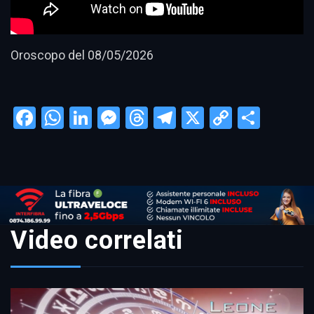
Oroscopo del 08/05/2026
Facebook
WhatsApp
LinkedIn
Messenger
Threads
Telegram
X
Copy
Condi
Link
Video correlati