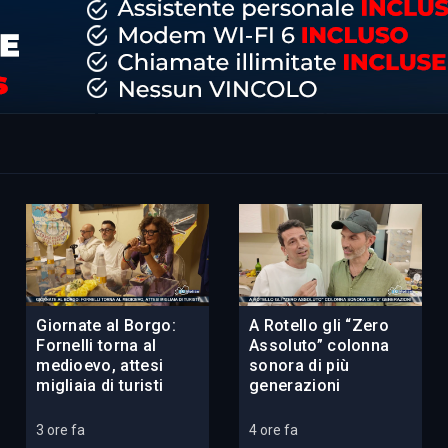
Giornate al Borgo:
A Rotello gli “Zero
Fornelli torna al
Assoluto” colonna
medioevo, attesi
sonora di più
migliaia di turisti
generazioni
3 ore fa
4 ore fa