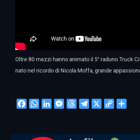
Oltre 80 mezzi hanno animato il 5° raduno Truck Cit
nato nel ricordo di Nicola Moffa, grande appassiona
Facebook
WhatsApp
LinkedIn
Messenger
Threads
Telegram
X
Copy
Con
Link