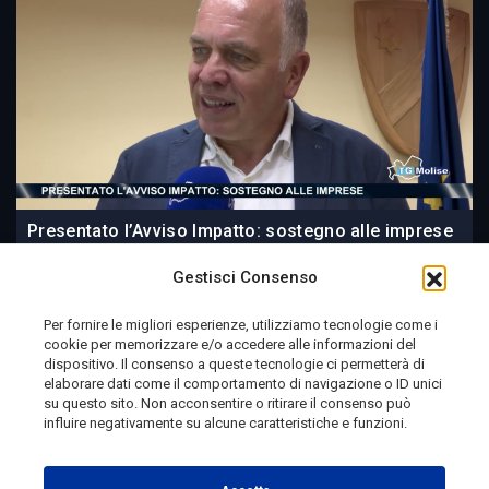
Presentato l’Avviso Impatto: sostegno alle imprese
Gestisci Consenso
Per fornire le migliori esperienze, utilizziamo tecnologie come i
cookie per memorizzare e/o accedere alle informazioni del
24 ore fa
dispositivo. Il consenso a queste tecnologie ci permetterà di
elaborare dati come il comportamento di navigazione o ID unici
su questo sito. Non acconsentire o ritirare il consenso può
influire negativamente su alcune caratteristiche e funzioni.
Telemolise - reg. Tribunale di Campobasso n. 133 del
10/08/1982 - Direttore Responsabile:
MANUELA