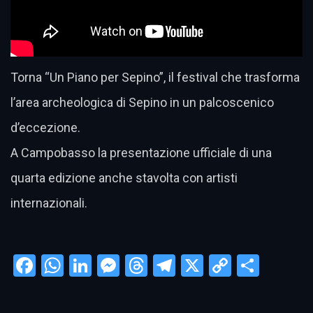
Torna “Un Piano per Sepino”, il festival che trasforma
l’area archeologica di Sepino in un palcoscenico
d’eccezione.
A Campobasso la presentazione ufficiale di una
quarta edizione anche stavolta con artisti
internazionali.
Facebook
WhatsApp
LinkedIn
Messenger
Threads
Telegram
X
Copy
Condi
Link