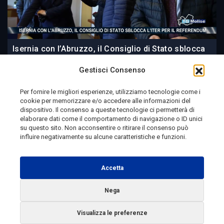
Isernia con l’Abruzzo, il Consiglio di Stato sblocca
l’iter per il referendum
Gestisci Consenso
Per fornire le migliori esperienze, utilizziamo tecnologie come i
cookie per memorizzare e/o accedere alle informazioni del
9 ore fa
dispositivo. Il consenso a queste tecnologie ci permetterà di
elaborare dati come il comportamento di navigazione o ID unici
su questo sito. Non acconsentire o ritirare il consenso può
influire negativamente su alcune caratteristiche e funzioni.
Telemolise - reg. Tribunale di Campobasso n. 133 del
10/08/1982 - Direttore Responsabile:
MANUELA
Accetta
PETESCIA
Testata Giornalistica Sportiva: reg. Tribunale Di
Nega
Campobasso n. 224 del 4/5/1996 - Direttore Responsabile:
Visualizza le preferenze
ANTONIO DI LALLO