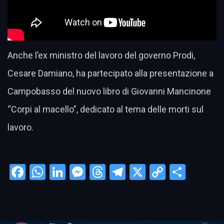
Anche l’ex ministro del lavoro del governo Prodi,
Cesare Damiano, ha partecipato alla presentazione a
Campobasso del nuovo libro di Giovanni Mancinone
“Corpi al macello”, dedicato al tema delle morti sul
lavoro.
Facebook
WhatsApp
LinkedIn
Messenger
Threads
Telegram
X
Copy
Condi
Link