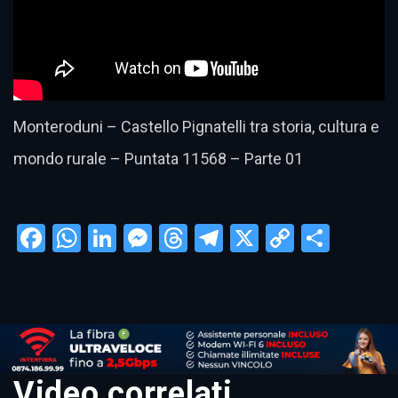
Monteroduni – Castello Pignatelli tra storia, cultura e
mondo rurale – Puntata 11568 – Parte 01
Facebook
WhatsApp
LinkedIn
Messenger
Threads
Telegram
X
Copy
Condi
Link
Video correlati