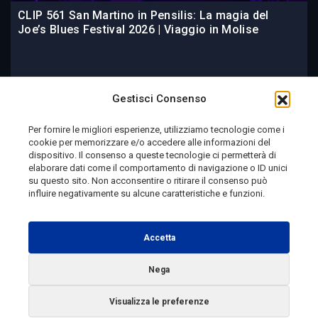
CLIP 561 San Martino in Pensilis: La magia del
Joe’s Blues Festival 2026 | Viaggio in Molise
3 giorni fa
Gestisci Consenso
Per fornire le migliori esperienze, utilizziamo tecnologie come i
cookie per memorizzare e/o accedere alle informazioni del
Telemolise - reg. Tribunale di Campobasso n. 133 del
dispositivo. Il consenso a queste tecnologie ci permetterà di
elaborare dati come il comportamento di navigazione o ID unici
10/08/1982 - Direttore Responsabile:
MANUELA
su questo sito. Non acconsentire o ritirare il consenso può
PETESCIA
influire negativamente su alcune caratteristiche e funzioni.
Testata Giornalistica Sportiva: reg. Tribunale Di
Campobasso n. 224 del 4/5/1996 - Direttore Responsabile:
Accetta
ANTONIO DI LALLO
Nega
Radio Tele Molise s.r.l. - P.IVA 00213640709
Visualizza le preferenze