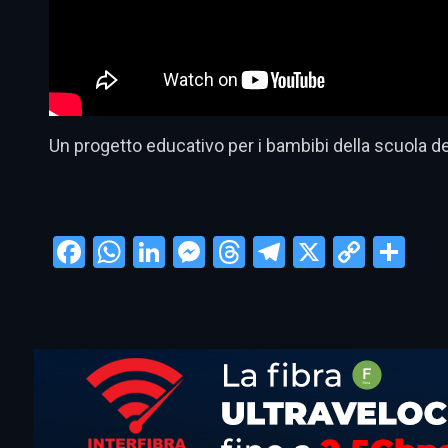
Un progetto educativo per i bambibi della scuola dell’I
Facebook
WhatsApp
LinkedIn
Messenger
Threads
Telegram
X
Copy
Con
Link