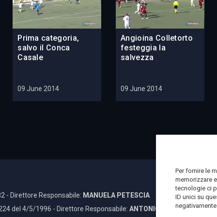
Prima categoria,
Angioina Colletorto
salvo il Conca
festeggia la
Casale
salvezza
09 June 2014
09 June 2014
Per fornire le 
memorizzare e/
tecnologie ci 
2 - Direttore Responsabile:
MANUELA PETESCIA
ID unici su que
negativamente s
 224 del 4/5/1996 - Direttore Responsabile:
ANTONIO DI LALLO