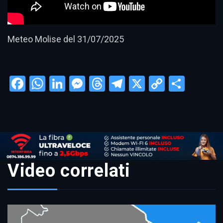
Meteo Molise del 31/07/2025
Facebook
WhatsApp
LinkedIn
Messenger
Threads
Telegram
X
Copy
Condi
Link
Video correlati