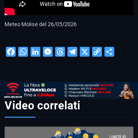
Meteo Molise del 26/05/2026
Facebook
WhatsApp
LinkedIn
Messenger
Threads
Telegram
X
Copy
Condi
Link
Video correlati