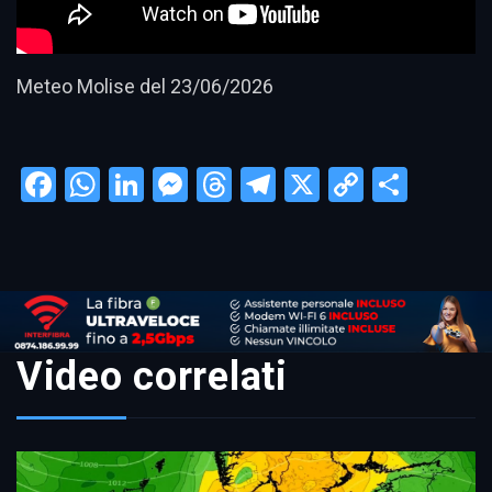
Meteo Molise del 23/06/2026
Facebook
WhatsApp
LinkedIn
Messenger
Threads
Telegram
X
Copy
Condi
Link
Video correlati