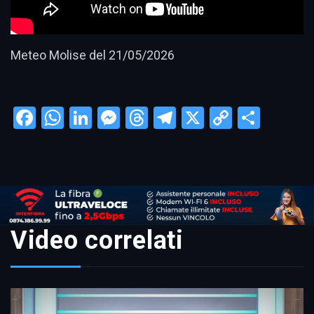
Meteo Molise del 21/05/2026
Facebook
WhatsApp
LinkedIn
Messenger
Threads
Telegram
X
Copy
Condi
Link
Video correlati