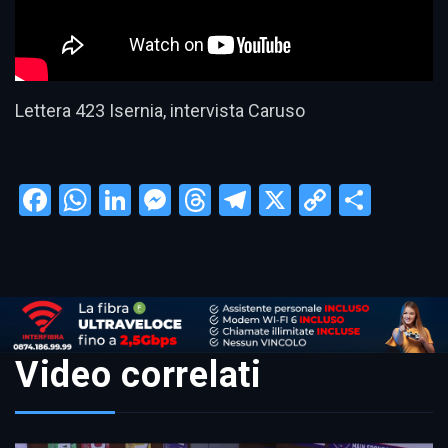
Lettera 423 Isernia, intervista Caruso
Facebook
WhatsApp
LinkedIn
Messenger
Threads
Telegram
X
Copy
Condi
Link
Video correlati