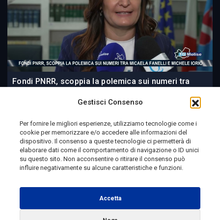
Fondi PNRR, scoppia la polemica sui numeri tra
Micaela Fanelli e Michele Iorio
Gestisci Consenso
Per fornire le migliori esperienze, utilizziamo tecnologie come i
cookie per memorizzare e/o accedere alle informazioni del
1 giorno fa
dispositivo. Il consenso a queste tecnologie ci permetterà di
elaborare dati come il comportamento di navigazione o ID unici
su questo sito. Non acconsentire o ritirare il consenso può
influire negativamente su alcune caratteristiche e funzioni.
Telemolise - reg. Tribunale di Campobasso n. 133 del
10/08/1982 - Direttore Responsabile:
MANUELA
Accetta
PETESCIA
Testata Giornalistica Sportiva: reg. Tribunale Di