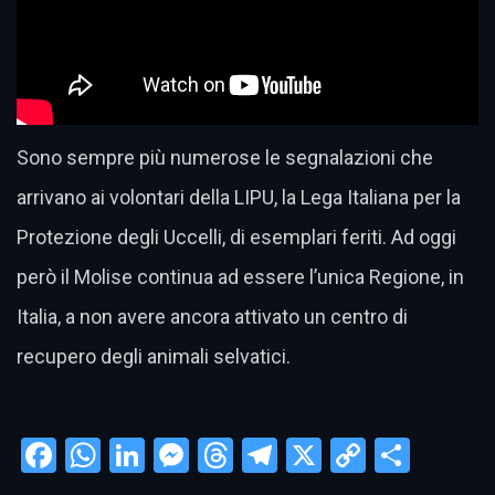
Sono sempre più numerose le segnalazioni che
arrivano ai volontari della LIPU, la Lega Italiana per la
Protezione degli Uccelli, di esemplari feriti. Ad oggi
però il Molise continua ad essere l’unica Regione, in
Italia, a non avere ancora attivato un centro di
recupero degli animali selvatici.
Facebook
WhatsApp
LinkedIn
Messenger
Threads
Telegram
X
Copy
Condi
Link