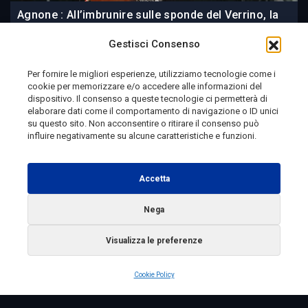
Agnone : All’imbrunire sulle sponde del Verrino, la
musica di Daniele Silvestri | CLIP 556
Gestisci Consenso
Per fornire le migliori esperienze, utilizziamo tecnologie come i
cookie per memorizzare e/o accedere alle informazioni del
2 giorni fa
dispositivo. Il consenso a queste tecnologie ci permetterà di
elaborare dati come il comportamento di navigazione o ID unici
su questo sito. Non acconsentire o ritirare il consenso può
influire negativamente su alcune caratteristiche e funzioni.
Telemolise - reg. Tribunale di Campobasso n. 133 del
10/08/1982 - Direttore Responsabile:
MANUELA
Accetta
PETESCIA
Testata Giornalistica Sportiva: reg. Tribunale Di
Nega
Campobasso n. 224 del 4/5/1996 - Direttore Responsabile:
Visualizza le preferenze
ANTONIO DI LALLO
Radio Tele Molise s.r.l. - P.IVA 00213640709
Cookie Policy