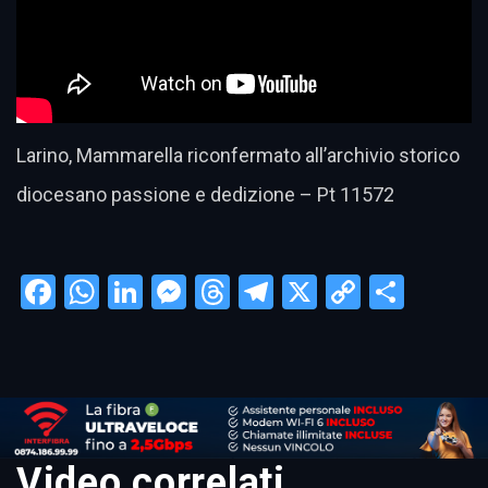
Larino, Mammarella riconfermato all’archivio storico
diocesano passione e dedizione – Pt 11572
Facebook
WhatsApp
LinkedIn
Messenger
Threads
Telegram
X
Copy
Condi
Link
Video correlati