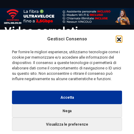
Video correlati
Gestisci Consenso
Per fornire le migliori esperienze, utilizziamo tecnologie come i
cookie per memorizzare e/o accedere alle informazioni del
Telemolise - reg. Tribunale di Campobasso n. 133 del
dispositivo. Il consenso a queste tecnologie ci permetterà di
elaborare dati come il comportamento di navigazione o ID unici
10/08/1982 - Direttore Responsabile:
MANUELA
su questo sito. Non acconsentire o ritirare il consenso può
PETESCIA
influire negativamente su alcune caratteristiche e funzioni.
Testata Giornalistica Sportiva: reg. Tribunale Di
Campobasso n. 224 del 4/5/1996 - Direttore Responsabile:
Accetta
ANTONIO DI LALLO
Nega
Radio Tele Molise s.r.l. - P.IVA 00213640709
Visualizza le preferenze