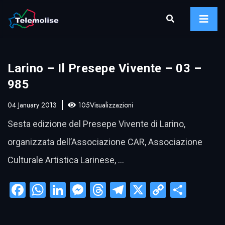
Larino – Il Presepe Vivente – 03 –
985
04 January 2013
105Visualizzazioni
Sesta edizione del Presepe Vivente di Larino,
organizzata dell’Associazione CAR, Associazione
Culturale Artistica Larinese, …
Facebook
WhatsApp
LinkedIn
Messenger
Threads
Telegram
X
Copy
Condi
Link