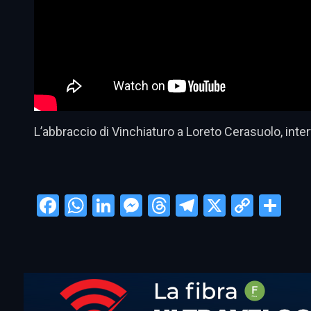
L’abbraccio di Vinchiaturo a Loreto Cerasuolo, inter
Facebook
WhatsApp
LinkedIn
Messenger
Threads
Telegram
X
Copy
Con
Link