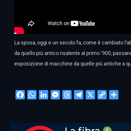
La sposa, oggi e un secolo fa, come è cambiato l’abi
da quello più antico risalente al primo ‘900, passando
esposizione di macchine da quelle più antiche a que
Facebook
WhatsApp
LinkedIn
Messenger
Threads
Telegram
X
Copy
Con
Link