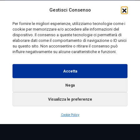
Viaggio in Molise, Clip 554
Gestisci Consenso
Per fornire le migliori esperienze, utilizziamo tecnologie come i
cookie per memorizzare e/o accedere alle informazioni del
2 giorni fa
dispositivo. Il consenso a queste tecnologie ci permetterà di
elaborare dati come il comportamento di navigazione o ID unici
su questo sito. Non acconsentire o ritirare il consenso può
influire negativamente su alcune caratteristiche e funzioni.
Telemolise - reg. Tribunale di Campobasso n. 133 del
10/08/1982 - Direttore Responsabile:
MANUELA
Accetta
PETESCIA
Testata Giornalistica Sportiva: reg. Tribunale Di
Nega
Campobasso n. 224 del 4/5/1996 - Direttore Responsabile:
Visualizza le preferenze
ANTONIO DI LALLO
Radio Tele Molise s.r.l. - P.IVA 00213640709
Cookie Policy
Copyright 2025 Telemolise - Tutti i diritti riservati