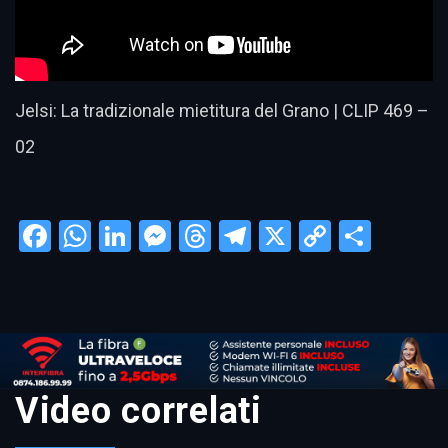
Jelsi: La tradizionale mietitura del Grano | CLIP 469 –
02
Facebook
WhatsApp
LinkedIn
Messenger
Threads
Telegram
X
Copy
Condi
Link
Video correlati