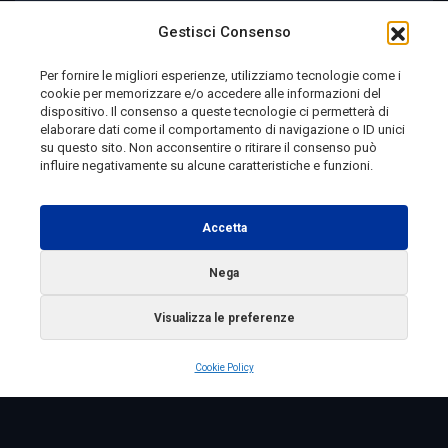
Joe’s Blues Festival 2026 | Viaggio in Molise
Gestisci Consenso
Per fornire le migliori esperienze, utilizziamo tecnologie come i
cookie per memorizzare e/o accedere alle informazioni del
2 giorni fa
dispositivo. Il consenso a queste tecnologie ci permetterà di
elaborare dati come il comportamento di navigazione o ID unici
su questo sito. Non acconsentire o ritirare il consenso può
influire negativamente su alcune caratteristiche e funzioni.
Telemolise - reg. Tribunale di Campobasso n. 133 del
10/08/1982 - Direttore Responsabile:
MANUELA
Accetta
PETESCIA
Testata Giornalistica Sportiva: reg. Tribunale Di
Nega
Campobasso n. 224 del 4/5/1996 - Direttore Responsabile:
Visualizza le preferenze
ANTONIO DI LALLO
Radio Tele Molise s.r.l. - P.IVA 00213640709
Cookie Policy
Copyright 2025 Telemolise - Tutti i diritti riservati