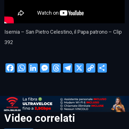
Isernia – San Pietro Celestino, il Papa patrono – Clip
392
Facebook
WhatsApp
LinkedIn
Messenger
Threads
Telegram
X
Copy
Condi
Link
Video correlati