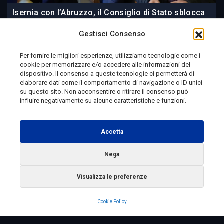
Isernia con l’Abruzzo, il Consiglio di Stato sblocca
l’iter per il referendum
Gestisci Consenso
Per fornire le migliori esperienze, utilizziamo tecnologie come i
cookie per memorizzare e/o accedere alle informazioni del
21 ore fa
dispositivo. Il consenso a queste tecnologie ci permetterà di
elaborare dati come il comportamento di navigazione o ID unici
su questo sito. Non acconsentire o ritirare il consenso può
influire negativamente su alcune caratteristiche e funzioni.
Telemolise - reg. Tribunale di Campobasso n. 133 del
10/08/1982 - Direttore Responsabile:
MANUELA
Accetta
PETESCIA
Testata Giornalistica Sportiva: reg. Tribunale Di
Nega
Campobasso n. 224 del 4/5/1996 - Direttore Responsabile:
Visualizza le preferenze
ANTONIO DI LALLO
Radio Tele Molise s.r.l. - P.IVA 00213640709
Cookie Policy