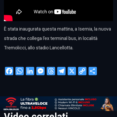
È stata inaugurata questa mattina, a Isernia, la nuova
strada che collega l’ex terminal bus, in località
Tremolicci, allo stadio Lancellotta.
Facebook
WhatsApp
LinkedIn
Messenger
Threads
Telegram
X
Copy
Condi
Link
Video correlati