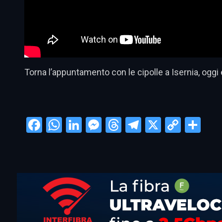
Torna l’appuntamento con le cipolle a Isernia, oggi e
Facebook
WhatsApp
LinkedIn
Messenger
Threads
Telegram
X
Copy
Con
Link