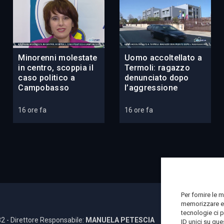
Minorenni molestate
Uomo accoltellato a
in centro, scoppia il
Termoli: ragazzo
caso politico a
denunciato dopo
Campobasso
l’aggressione
16 ore fa
16 ore fa
Per fornire le 
memorizzare e/
tecnologie ci 
2 - Direttore Responsabile:
MANUELA PETESCIA
ID unici su que