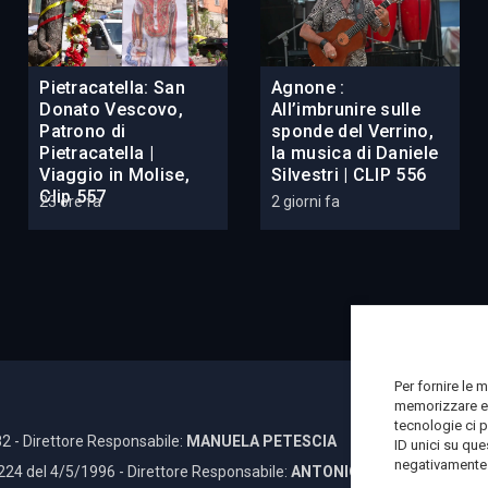
Pietracatella: San
Agnone :
Donato Vescovo,
All’imbrunire sulle
Patrono di
sponde del Verrino,
Pietracatella |
la musica di Daniele
Viaggio in Molise,
Silvestri | CLIP 556
Clip 557
23 ore fa
2 giorni fa
Per fornire le 
memorizzare e/
tecnologie ci 
2 - Direttore Responsabile:
MANUELA PETESCIA
ID unici su que
negativamente s
 224 del 4/5/1996 - Direttore Responsabile:
ANTONIO DI LALLO