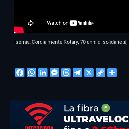
Isernia, Cordialmente Rotary, 70 anni di solidarietà
Facebook
WhatsApp
LinkedIn
Messenger
Threads
Telegram
X
Copy
Con
Link