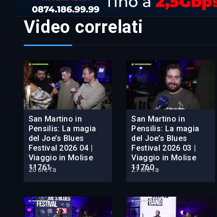
Video correlati
San Martino in
San Martino in
Pensilis: La magia
Pensilis: La magia
del Joe’s Blues
del Joe’s Blues
Festival 2026 04 |
Festival 2026 03 |
Viaggio in Molise
Viaggio in Molise
11761
11760
20 ore fa
21 ore fa