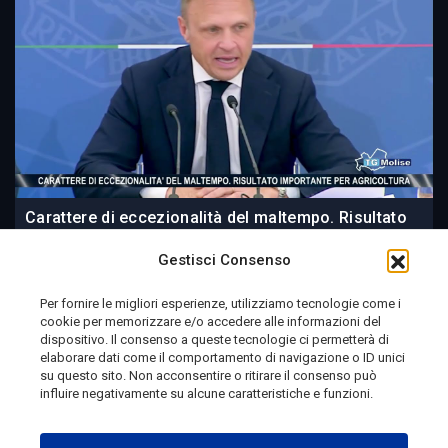
Carattere di eccezionalità del maltempo. Risultato
importante per agricoltura
Gestisci Consenso
Per fornire le migliori esperienze, utilizziamo tecnologie come i
cookie per memorizzare e/o accedere alle informazioni del
15 ore fa
dispositivo. Il consenso a queste tecnologie ci permetterà di
elaborare dati come il comportamento di navigazione o ID unici
su questo sito. Non acconsentire o ritirare il consenso può
influire negativamente su alcune caratteristiche e funzioni.
Telemolise - reg. Tribunale di Campobasso n. 133 del
10/08/1982 - Direttore Responsabile:
MANUELA