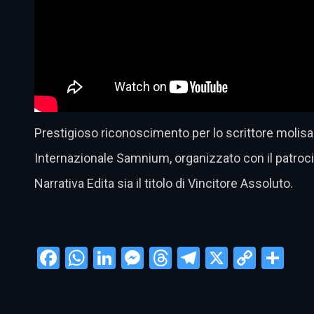
Prestigioso riconoscimento per lo scrittore molisan
Internazionale Samnium, organizzato con il patrocini
Narrativa Edita sia il titolo di Vincitore Assoluto.
Facebook
WhatsApp
LinkedIn
Messenger
Threads
Telegram
X
Copy
Con
Link