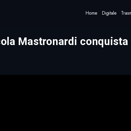
Home
Digitale
Trasm
icola Mastronardi conquist