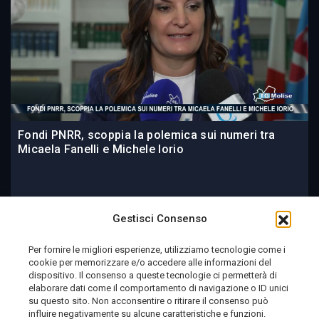
Fondi PNRR, scoppia la polemica sui numeri tra
Micaela Fanelli e Michele Iorio
21 ore fa
Gestisci Consenso
Per fornire le migliori esperienze, utilizziamo tecnologie come i
cookie per memorizzare e/o accedere alle informazioni del
Telemolise - reg. Tribunale di Campobasso n. 133 del
dispositivo. Il consenso a queste tecnologie ci permetterà di
elaborare dati come il comportamento di navigazione o ID unici
10/08/1982 - Direttore Responsabile:
MANUELA
su questo sito. Non acconsentire o ritirare il consenso può
PETESCIA
influire negativamente su alcune caratteristiche e funzioni.