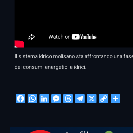
Il sistema idrico molisano sta affrontando una fas
dei consumi energetici e idrici.
Facebook
WhatsApp
LinkedIn
Messenger
Threads
Telegram
X
Copy
Con
Link